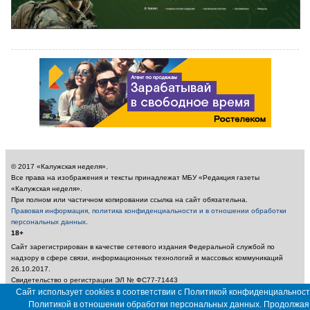
© 2017 «Калужская неделя».
Все права на изображения и тексты принадлежат МБУ «Редакция газеты
«Калужская неделя».
При полном или частичном копировании ссылка на сайт обязательна.
Правовая информация, политика конфиденциальности и в отношении обработки
персональных данных
.
18+
Сайт зарегистрирован в качестве сетевого издания Федеральной службой по
надзору в сфере связи, информационных технологий и массовых коммуникаций
26.10.2017.
Свидетельство о регистрации ЭЛ № ФС77-71443
Учредитель: Муниципальное бюджетное учреждение «Редакция газеты «Калужская
Сайт использует cookies в соответствии с Политикой конфиденциальност
неделя»
Политикой в отношении обработки персональных данных. Продолжая