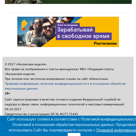
© 2017 «Калужская неделя».
Все права на изображения и тексты принадлежат МБУ «Редакция газеты
«Калужская неделя».
При полном или частичном копировании ссылка на сайт обязательна.
Правовая информация, политика конфиденциальности и в отношении обработки
персональных данных
.
18+
Сайт зарегистрирован в качестве сетевого издания Федеральной службой по
надзору в сфере связи, информационных технологий и массовых коммуникаций
26.10.2017.
Свидетельство о регистрации ЭЛ № ФС77-71443
Учредитель: Муниципальное бюджетное учреждение «Редакция газеты «Калужская
Сайт использует cookies в соответствии с Политикой конфиденциальност
неделя»
Политикой в отношении обработки персональных данных. Продолжая
Главный редактор: Амбарцумян А. Ю. / Электронный адрес редакции:
использовать Сайт Вы подтверждаете согласие с
Правовой информаци
nedelya_kaluga@adm.kaluga.ru / Телефон редакции: 400-424