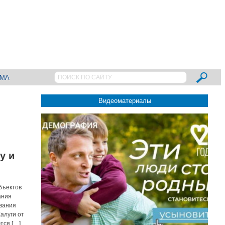
АМА
Видеоматериалы
у и
бъектов
ания
вания
алуги от
тся […]