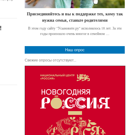
Присоединяйтесь и вы к поддержке тех, кому так
нужна семья, станьте родителями
!
В этом году сайту "Усыновите.ру" исполнилось 18 лет. За эти
годы произошло очень многое в семейном …
Наш опрос
Свежие опросы отсутствуют...