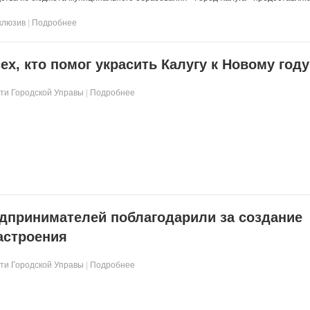
клюзив
|
Подробнее
ех, кто помог украсить Калугу к Новому году
ти Городской Управы
|
Подробнее
дпринимателей поблагодарили за создание
астроения
ти Городской Управы
|
Подробнее