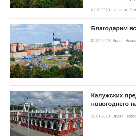
01.10.2020
|
Новости
,
Экс
Благодарим вс
01.02.2020
|
Видео
,
Новос
Калужских пре
новогоднего н
26.01.2018
|
Видео
,
Новос