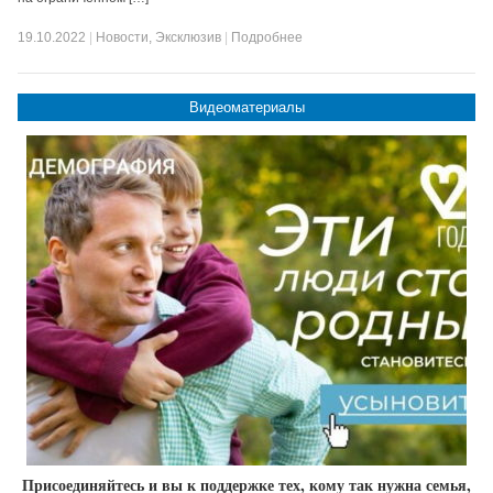
19.10.2022
|
Новости
,
Эксклюзив
|
Подробнее
Видеоматериалы
Присоединяйтесь и вы к поддержке тех, кому так нужна семья,