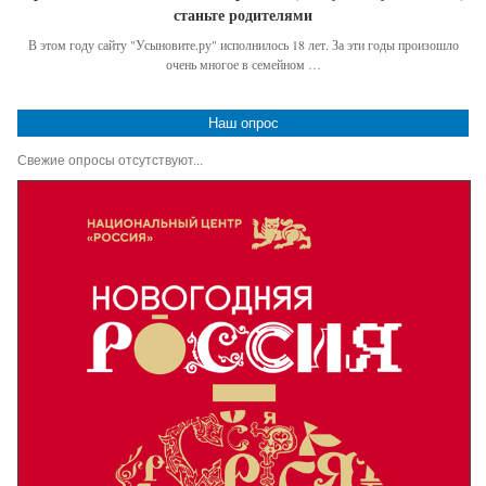
станьте родителями
В этом году сайту "Усыновите.ру" исполнилось 18 лет. За эти годы произошло
очень многое в семейном …
Наш опрос
Свежие опросы отсутствуют...