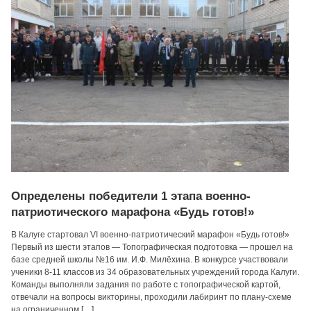
Определены победители 1 этапа военно-
патриотического марафона «Будь готов!»
В Калуге стартовал VI военно-патриотический марафон «Будь готов!»
Первый из шести этапов — Топографическая подготовка — прошел на
базе средней школы №16 им. И.Ф. Милёхина. В конкурсе участвовали
ученики 8-11 классов из 34 образовательных учреждений города Калуги.
Команды выполняли задания по работе с топографической картой,
отвечали на вопросы викторины, проходили лабиринт по плану-схеме
на ограниченном […]