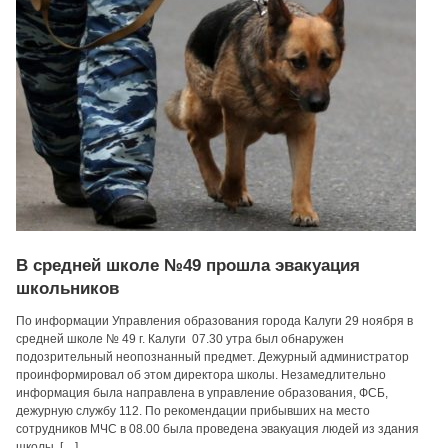
В средней школе №49 прошла эвакуация
школьников
По информации Управления образования города Калуги 29 ноября в
средней школе № 49 г. Калуги 07.30 утра был обнаружен
подозрительный неопознанный предмет. Дежурный администратор
проинформировал об этом директора школы. Незамедлительно
информация была направлена в управление образования, ФСБ,
дежурную службу 112. По рекомендации прибывших на место
сотрудников МЧС в 08.00 была проведена эвакуация людей из здания
школы. […]