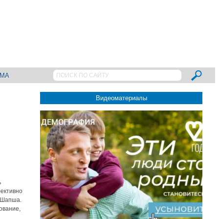
АМА
Видеоматериалы
ь
фективно
в Шапша.
ование,