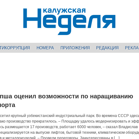
ТИКОРРУПЦИЯ
НОМЕРА
ПРИЛОЖЕНИЯ
РЕДАКЦИЯ
РЕКЛ
пша оценил возможности по наращиванию
порта
осетил крупный узбекистанский индустриальный парк. Во времена СССР здес
ако производство прекратилось. – Площадку удалось модернизировать и эф
есь размещается 17 производств, работает 6000 человек, – сказал Владисла
циализируется на выпуске лифтов, бытовой техники, климатическом оборуд
 и металлоизделий. – Провели переговоры. Заинтересованы в […]