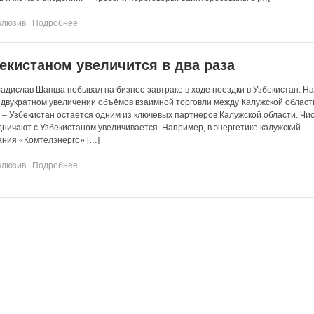
клюзив
|
Подробнее
бекистаном увеличится в два раза
ладислав Шапша побывал на бизнес-завтраке в ходе поездки в Узбекистан. На
двукратном увеличении объёмов взаимной торговли между Калужской област
. – Узбекистан остается одним из ключевых партнеров Калужской области. Чи
дничают с Узбекистаном увеличивается. Например, в энергетике калужский
ания «Комтелэнерго» […]
клюзив
|
Подробнее