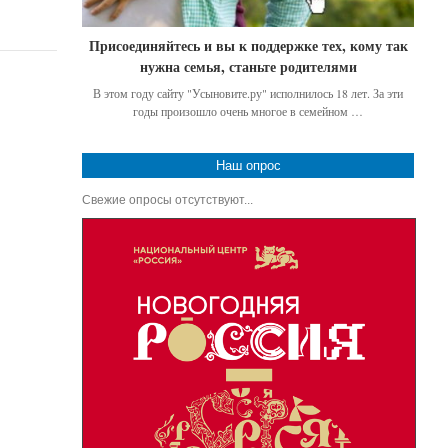
Присоединяйтесь и вы к поддержке тех, кому так
нужна семья, станьте родителями
В этом году сайту "Усыновите.ру" исполнилось 18 лет. За эти
годы произошло очень многое в семейном …
Наш опрос
Свежие опросы отсутствуют...