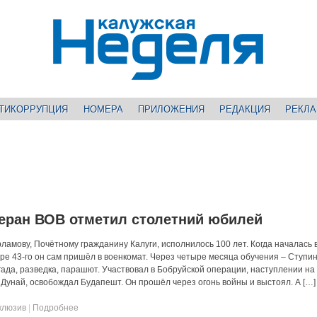
ТИКОРРУПЦИЯ
НОМЕРА
ПРИЛОЖЕНИЯ
РЕДАКЦИЯ
РЕКЛ
еран ВОВ отметил столетний юбилей
ламову, Почётному гражданину Калуги, исполнилось 100 лет. Когда началась 
аре 43-го он сам пришёл в военкомат. Через четыре месяца обучения – Ступин
ада, разведка, парашют. Участвовал в Бобруйской операции, наступлении на
Дунай, освобождал Будапешт. Он прошёл через огонь войны и выстоял. А […]
клюзив
|
Подробнее