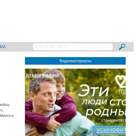
АМА
Видеоматериалы
война,
о,
 Минск и