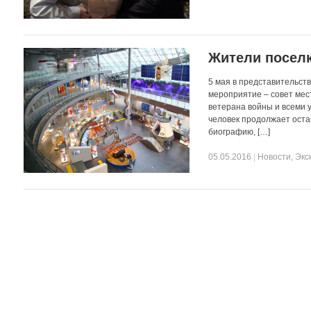
Жители поселк
5 мая в представительст
мероприятие – совет ме
ветерана войны и всеми 
человек продолжает оста
биографию, […]
05.05.2016
|
Новости
,
Экс