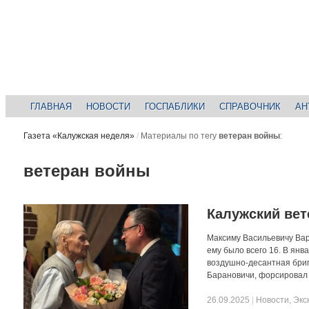
ГЛАВНАЯ
НОВОСТИ
ГОСПАБЛИКИ
СПРАВОЧНИК
АН
Газета «Калужская неделя»
/
Материалы по тегу
ветеран войны
:
ветеран войны
Калужский вет
Максиму Васильевичу Вар
ему было всего 16. В янв
воздушно-десантная бриг
Барановичи, форсировал 
26.09.2025
|
Новости
,
Экс