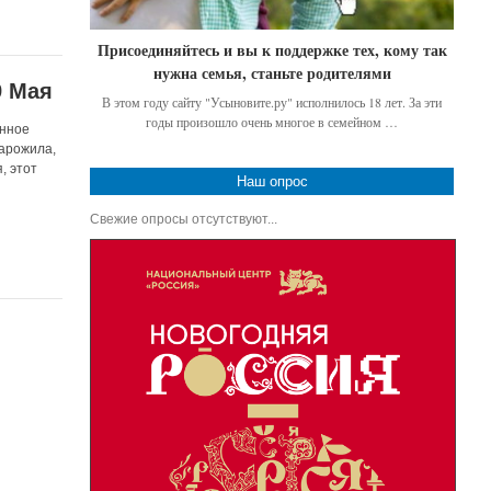
Присоединяйтесь и вы к поддержке тех, кому так
нужна семья, станьте родителями
9 Мая
В этом году сайту "Усыновите.ру" исполнилось 18 лет. За эти
годы произошло очень многое в семейном …
енное
арожила,
, этот
Наш опрос
Свежие опросы отсутствуют...