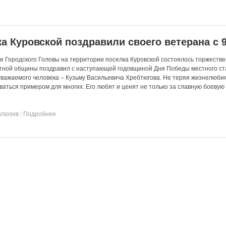
а Куровской поздравили своего ветерана с 
ве Городского Головы на территории поселка Куровской состоялось торжеств
стной общины поздравил с наступающей годовщиной Дня Победы местного ст
уважаемого человека – Кузьму Васильевича Хребтюгова. Не теряя жизнелюбия
ваться примером для многих. Его любят и ценят не только за славную боевую
клюзив
|
Подробнее