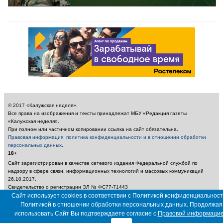
© 2017 «Калужская неделя».
Все права на изображения и тексты принадлежат МБУ «Редакция газеты
«Калужская неделя».
При полном или частичном копировании ссылка на сайт обязательна.
Правовая информация, политика конфиденциальности и в отношении обработки
персональных данных
.
18+
Сайт зарегистрирован в качестве сетевого издания Федеральной службой по
надзору в сфере связи, информационных технологий и массовых коммуникаций
26.10.2017.
Свидетельство о регистрации ЭЛ № ФС77-71443
Учредитель: Муниципальное бюджетное учреждение «Редакция газеты «Калужская
Сайт использует cookies в соответствии с Политикой конфиденциальност
неделя»
Политикой в отношении обработки персональных данных. Продолжая
Главный редактор: Амбарцумян А. Ю. / Электронный адрес редакции:
использовать Сайт Вы подтверждаете согласие с
Правовой информаци
nedelya_kaluga@adm.kaluga.ru / Телефон редакции: 400-424