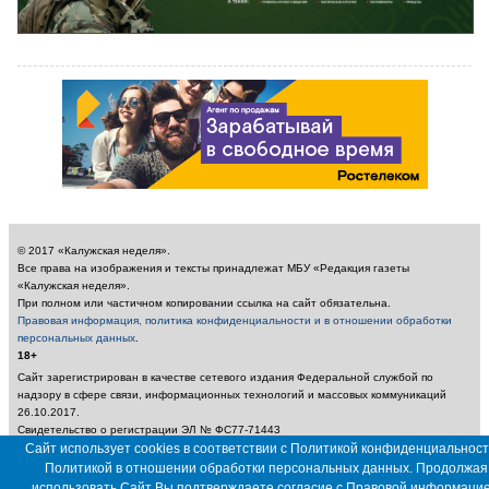
© 2017 «Калужская неделя».
Все права на изображения и тексты принадлежат МБУ «Редакция газеты
«Калужская неделя».
При полном или частичном копировании ссылка на сайт обязательна.
Правовая информация, политика конфиденциальности и в отношении обработки
персональных данных
.
18+
Сайт зарегистрирован в качестве сетевого издания Федеральной службой по
надзору в сфере связи, информационных технологий и массовых коммуникаций
26.10.2017.
Свидетельство о регистрации ЭЛ № ФС77-71443
Учредитель: Муниципальное бюджетное учреждение «Редакция газеты «Калужская
Сайт использует cookies в соответствии с Политикой конфиденциальност
неделя»
Политикой в отношении обработки персональных данных. Продолжая
Главный редактор: Амбарцумян А. Ю. / Электронный адрес редакции:
использовать Сайт Вы подтверждаете согласие с
Правовой информаци