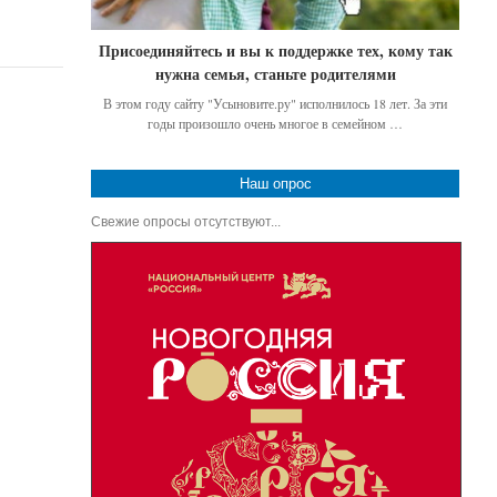
Присоединяйтесь и вы к поддержке тех, кому так
нужна семья, станьте родителями
В этом году сайту "Усыновите.ру" исполнилось 18 лет. За эти
годы произошло очень многое в семейном …
Наш опрос
Свежие опросы отсутствуют...