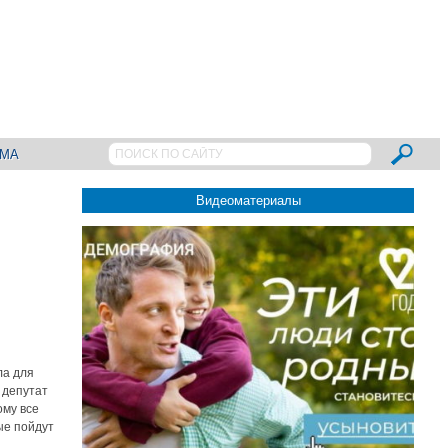
АМА
Видеоматериалы
ла для
 депутат
ому все
ые пойдут