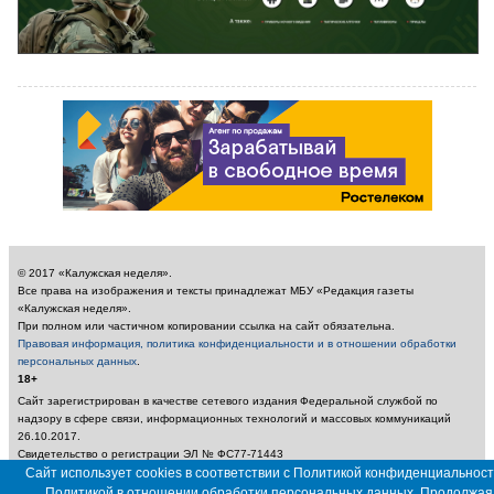
© 2017 «Калужская неделя».
Все права на изображения и тексты принадлежат МБУ «Редакция газеты
«Калужская неделя».
При полном или частичном копировании ссылка на сайт обязательна.
Правовая информация, политика конфиденциальности и в отношении обработки
персональных данных
.
18+
Сайт зарегистрирован в качестве сетевого издания Федеральной службой по
надзору в сфере связи, информационных технологий и массовых коммуникаций
26.10.2017.
Свидетельство о регистрации ЭЛ № ФС77-71443
Учредитель: Муниципальное бюджетное учреждение «Редакция газеты «Калужская
Сайт использует cookies в соответствии с Политикой конфиденциальност
неделя»
Политикой в отношении обработки персональных данных. Продолжая