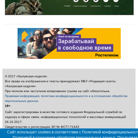
© 2017 «Калужская неделя».
Все права на изображения и тексты принадлежат МБУ «Редакция газеты
«Калужская неделя».
При полном или частичном копировании ссылка на сайт обязательна.
Правовая информация, политика конфиденциальности и в отношении обработки
персональных данных
.
18+
Сайт зарегистрирован в качестве сетевого издания Федеральной службой по
надзору в сфере связи, информационных технологий и массовых коммуникаций
26.10.2017.
Свидетельство о регистрации ЭЛ № ФС77-71443
Учредитель: Муниципальное бюджетное учреждение «Редакция газеты «Калужская
Сайт использует cookies в соответствии с Политикой конфиденциальност
неделя»
Политикой в отношении обработки персональных данных. Продолжая