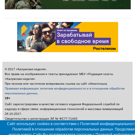
© 2017 «Калужская неделя».
Все права на изображения и тексты принадлежат МБУ «Редакция газеты
«Калужская неделя».
При полном или частичном копировании ссылка на сайт обязательна.
Правовая информация, политика конфиденциальности и в отношении обработки
персональных данных
.
18+
Сайт зарегистрирован в качестве сетевого издания Федеральной службой по
надзору в сфере связи, информационных технологий и массовых коммуникаций
26.10.2017.
Свидетельство о регистрации ЭЛ № ФС77-71443
Учредитель: Муниципальное бюджетное учреждение «Редакция газеты «Калужская
Сайт использует cookies в соответствии с Политикой конфиденциальност
неделя»
Политикой в отношении обработки персональных данных. Продолжая
Главный редактор: Амбарцумян А. Ю. / Электронный адрес редакции:
использовать Сайт Вы подтверждаете согласие с
Правовой информаци