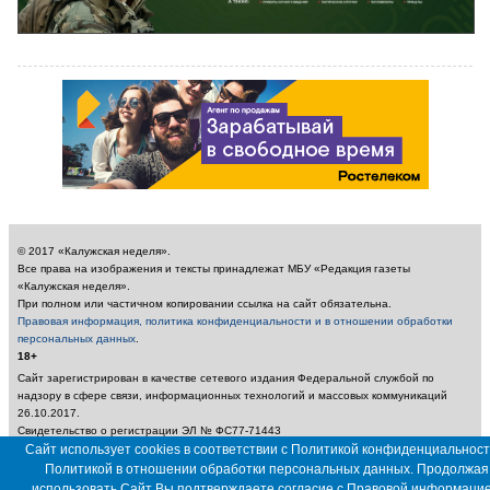
© 2017 «Калужская неделя».
Все права на изображения и тексты принадлежат МБУ «Редакция газеты
«Калужская неделя».
При полном или частичном копировании ссылка на сайт обязательна.
Правовая информация, политика конфиденциальности и в отношении обработки
персональных данных
.
18+
Сайт зарегистрирован в качестве сетевого издания Федеральной службой по
надзору в сфере связи, информационных технологий и массовых коммуникаций
26.10.2017.
Свидетельство о регистрации ЭЛ № ФС77-71443
Учредитель: Муниципальное бюджетное учреждение «Редакция газеты «Калужская
Сайт использует cookies в соответствии с Политикой конфиденциальност
неделя»
Политикой в отношении обработки персональных данных. Продолжая
Главный редактор: Амбарцумян А. Ю. / Электронный адрес редакции:
использовать Сайт Вы подтверждаете согласие с
Правовой информаци