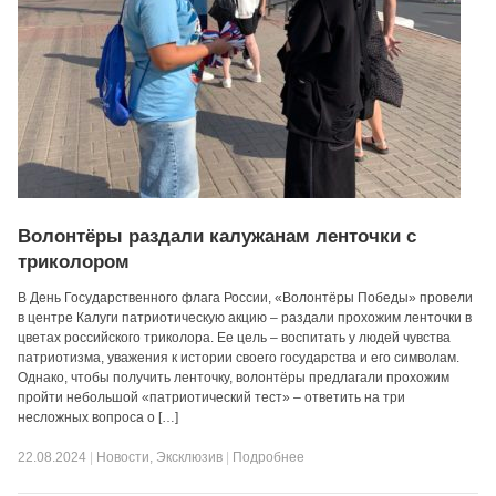
Волонтёры раздали калужанам ленточки с
триколором
В День Государственного флага России, «Волонтёры Победы» провели
в центре Калуги патриотическую акцию – раздали прохожим ленточки в
цветах российского триколора. Ее цель – воспитать у людей чувства
патриотизма, уважения к истории своего государства и его символам.
Однако, чтобы получить ленточку, волонтёры предлагали прохожим
пройти небольшой «патриотический тест» – ответить на три
несложных вопроса о […]
22.08.2024
|
Новости
,
Эксклюзив
|
Подробнее