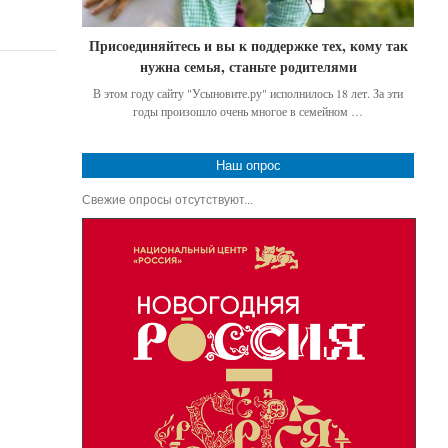
Присоединяйтесь и вы к поддержке тех, кому так
нужна семья, станьте родителями
В этом году сайту "Усыновите.ру" исполнилось 18 лет. За эти
годы произошло очень многое в семейном …
Наш опрос
Свежие опросы отсутствуют...