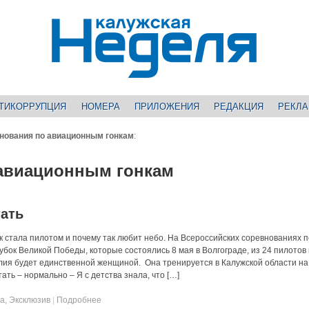
ТИКОРРУПЦИЯ
НОМЕРА
ПРИЛОЖЕНИЯ
РЕДАКЦИЯ
РЕКЛ
нования по авиационным гонкам
:
 авиационным гонкам
тать
к стала пилотом и почему так любит небо. На Всероссийских соревнованиях п
бок Великой Победы, которые состоялись 8 мая в Волгограде, из 24 пилотов 
ия будет единственной женщиной. Она тренируется в Калужской области на
ть – нормально – Я с детства знала, что […]
та
,
Эксклюзив
|
Подробнее