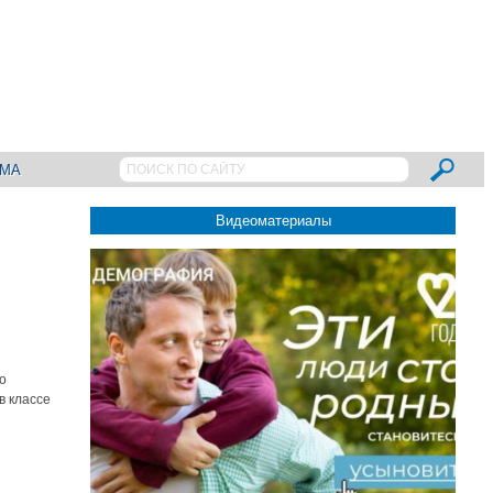
АМА
Видеоматериалы
о
в классе