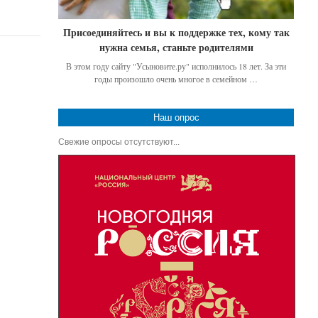
Присоединяйтесь и вы к поддержке тех, кому так
нужна семья, станьте родителями
В этом году сайту "Усыновите.ру" исполнилось 18 лет. За эти
годы произошло очень многое в семейном …
Наш опрос
Свежие опросы отсутствуют...