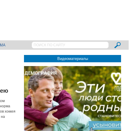
АМА
Видеоматериалы
кею
ком
 норма
ов хоккея
 на