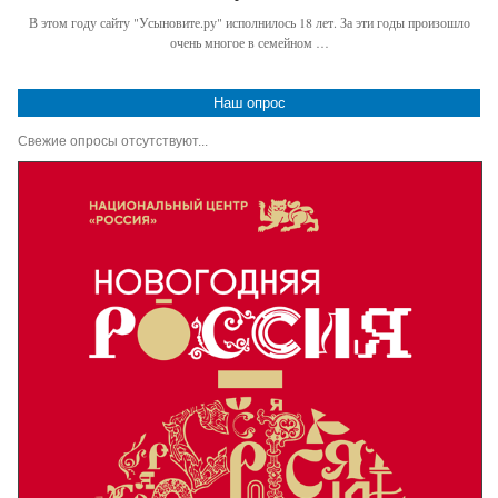
В этом году сайту "Усыновите.ру" исполнилось 18 лет. За эти годы произошло
очень многое в семейном …
Наш опрос
Свежие опросы отсутствуют...