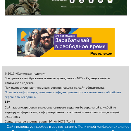
© 2017 «Калужская неделя».
Все права на изображения и тексты принадлежат МБУ «Редакция газеты
«Калужская неделя».
При полном или частичном копировании ссылка на сайт обязательна.
Правовая информация, политика конфиденциальности и в отношении обработки
персональных данных
.
18+
Сайт зарегистрирован в качестве сетевого издания Федеральной службой по
надзору в сфере связи, информационных технологий и массовых коммуникаций
26.10.2017.
Свидетельство о регистрации ЭЛ № ФС77-71443
Учредитель: Муниципальное бюджетное учреждение «Редакция газеты «Калужская
Сайт использует cookies в соответствии с Политикой конфиденциальност
неделя»