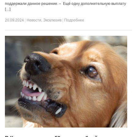
поддержали данное решение. – Ещё одну дополнительную выплату
[…]
20.09.2024
|
Новости
,
Эксклюзив
|
Подробнее