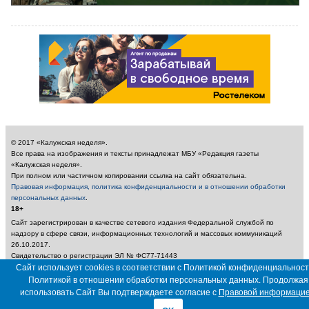
© 2017 «Калужская неделя».
Все права на изображения и тексты принадлежат МБУ «Редакция газеты
«Калужская неделя».
При полном или частичном копировании ссылка на сайт обязательна.
Правовая информация, политика конфиденциальности и в отношении обработки
персональных данных
.
18+
Сайт зарегистрирован в качестве сетевого издания Федеральной службой по
надзору в сфере связи, информационных технологий и массовых коммуникаций
26.10.2017.
Свидетельство о регистрации ЭЛ № ФС77-71443
Учредитель: Муниципальное бюджетное учреждение «Редакция газеты «Калужская
Сайт использует cookies в соответствии с Политикой конфиденциальност
неделя»
Политикой в отношении обработки персональных данных. Продолжая
Главный редактор: Амбарцумян А. Ю. / Электронный адрес редакции:
использовать Сайт Вы подтверждаете согласие с
Правовой информаци
nedelya_kaluga@adm.kaluga.ru / Телефон редакции: 400-424