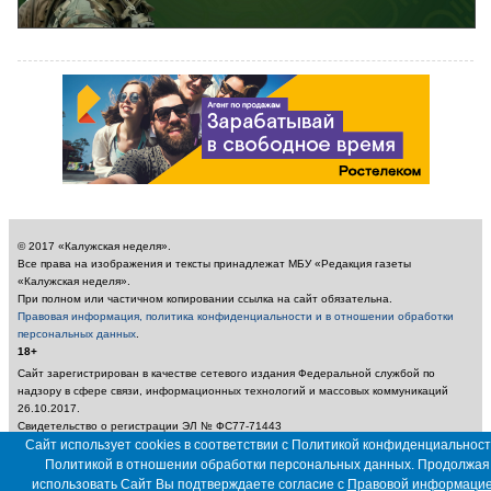
© 2017 «Калужская неделя».
Все права на изображения и тексты принадлежат МБУ «Редакция газеты
«Калужская неделя».
При полном или частичном копировании ссылка на сайт обязательна.
Правовая информация, политика конфиденциальности и в отношении обработки
персональных данных
.
18+
Сайт зарегистрирован в качестве сетевого издания Федеральной службой по
надзору в сфере связи, информационных технологий и массовых коммуникаций
26.10.2017.
Свидетельство о регистрации ЭЛ № ФС77-71443
Учредитель: Муниципальное бюджетное учреждение «Редакция газеты «Калужская
Сайт использует cookies в соответствии с Политикой конфиденциальност
неделя»
Политикой в отношении обработки персональных данных. Продолжая
Главный редактор: Амбарцумян А. Ю. / Электронный адрес редакции:
использовать Сайт Вы подтверждаете согласие с
Правовой информаци