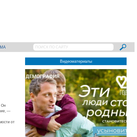
АМА
Видеоматериалы
— Он
ние, —
мости от