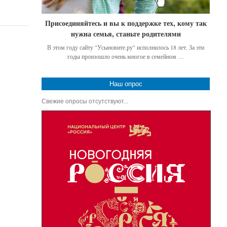
Присоединяйтесь и вы к поддержке тех, кому так
нужна семья, станьте родителями
В этом году сайту "Усыновите.ру" исполнилось 18 лет. За эти
годы произошло очень многое в семейном …
Наш опрос
Свежие опросы отсутствуют...