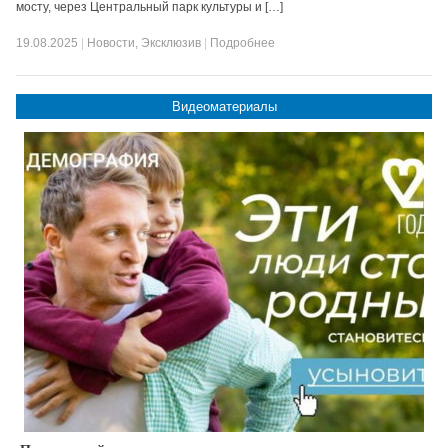
мосту, через Центральный парк культуры и […]
19.08.2025
|
Новости
,
Эксклюзив
|
Подробнее
Видеоматериалы