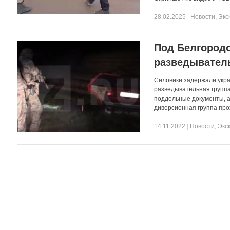
28.02.2025
|
Новости
,
Экс
Под Белгородо
разведывател
Силовики задержали укра
разведывательная группа
поддельные документы, а
диверсионная группа про
14.11.2022
|
Новости
,
Экс