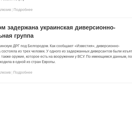
клюзив
|
Подробнее
м задержана украинская диверсионно-
ьная группа
инскую ДРГ под Белгородом. Как сообщают «Известия», диверсионно-
 состояла из трех человек. У одного из задержанных диверсантов были изъя
 также оружие, которое есть на вооружении у ВСУ. По имеющимся данным, по
ходила в одной из стран Европы.
клюзив
|
Подробнее