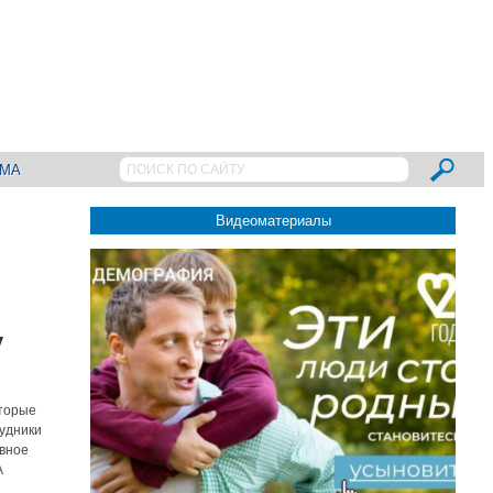
АМА
Видеоматериалы
у
оторые
рудники
овное
А