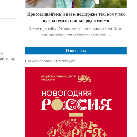
Присоединяйтесь и вы к поддержке тех, кому так
нужна семья, станьте родителями
В этом году сайту "Усыновите.ру" исполнилось 18 лет. За эти
годы произошло очень многое в семейном …
Наш опрос
ты
дготовку
Свежие опросы отсутствуют...