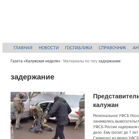
ГЛАВНАЯ
НОВОСТИ
ГОСПАБЛИКИ
СПРАВОЧНИК
АН
Газета «Калужская неделя»
/
Материалы по тегу
задержание
:
задержание
Представители
калужан
Региональное УФСБ Росси
занимались вымогательст
УФСБ России задержали г
дело. Ему грозит до 7 л
Скриншот из видео УФСБ 