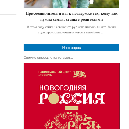
Присоединяйтесь и вы к поддержке тех, кому так
нужна семья, станьте родителями
В этом году сайту "Усыновите.ру" исполнилось 18 лет. За эти
годы произошло очень многое в семейном …
Наш опрос
Свежие опросы отсутствуют...