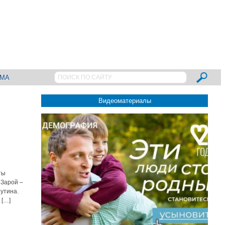
АМА
Видеоматериалы
ты
 Зарой –
утина.
 […]