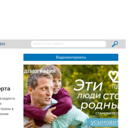
АМА
Видеоматериалы
орта
резиденте
х
страны в
жения