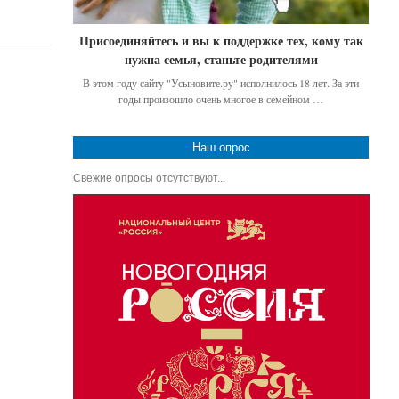
Присоединяйтесь и вы к поддержке тех, кому так
нужна семья, станьте родителями
В этом году сайту "Усыновите.ру" исполнилось 18 лет. За эти
годы произошло очень многое в семейном …
Наш опрос
Свежие опросы отсутствуют...