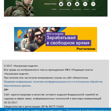
© 2017 «Калужская неделя».
Все права на изображения и тексты принадлежат МБУ «Редакция газеты
«Калужская неделя».
При полном или частичном копировании ссылка на сайт обязательна.
Правовая информация, политика конфиденциальности и в отношении обработки
персональных данных
.
18+
Сайт зарегистрирован в качестве сетевого издания Федеральной службой по
надзору в сфере связи, информационных технологий и массовых коммуникаций
26.10.2017.
Свидетельство о регистрации ЭЛ № ФС77-71443
Учредитель: Муниципальное бюджетное учреждение «Редакция газеты «Калужская
Сайт использует cookies в соответствии с Политикой конфиденциальност