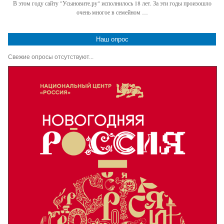
В этом году сайту "Усыновите.ру" исполнилось 18 лет. За эти годы произошло
очень многое в семейном …
Наш опрос
Свежие опросы отсутствуют...