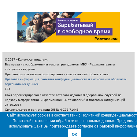
© 2017 «Калужская неделя».
Все права на изображения и тексты принадлежат МБУ «Редакция газеты
«Калужская неделя».
При полном или частичном копировании ссылка на сайт обязательна.
Правовая информация, политика конфиденциальности и в отношении обработки
персональных данных
.
18+
Сайт зарегистрирован в качестве сетевого издания Федеральной службой по
надзору в сфере связи, информационных технологий и массовых коммуникаций
26.10.2017.
Свидетельство о регистрации ЭЛ № ФС77-71443
Учредитель: Муниципальное бюджетное учреждение «Редакция газеты «Калужская
Сайт использует cookies в соответствии с Политикой конфиденциальност
неделя»
Политикой в отношении обработки персональных данных. Продолжая
Главный редактор: Амбарцумян А. Ю. / Электронный адрес редакции:
использовать Сайт Вы подтверждаете согласие с
Правовой информаци
nedelya_kaluga@adm.kaluga.ru / Телефон редакции: 400-424
OK