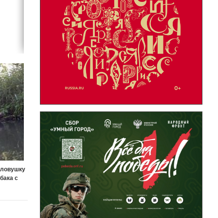
оловушку
бака с