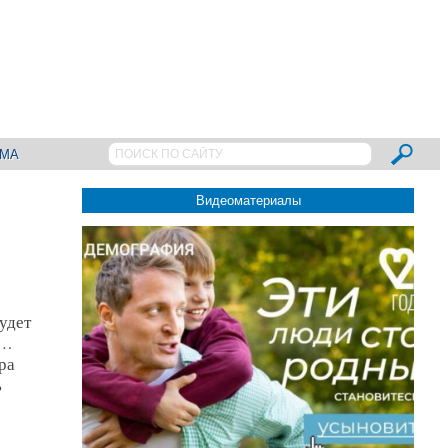
АМА
Видеоматериалы
удет
5…
ра
ь