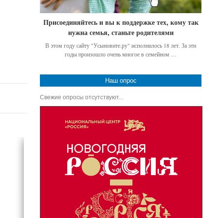
Присоединяйтесь и вы к поддержке тех, кому так
нужна семья, станьте родителями
В этом году сайту "Усыновите.ру" исполнилось 18 лет. За эти
годы произошло очень многое в семейном …
Наш опрос
Свежие опросы отсутствуют...