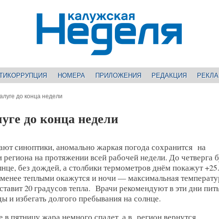
ТИКОРРУПЦИЯ
НОМЕРА
ПРИЛОЖЕНИЯ
РЕДАКЦИЯ
РЕКЛ
алуге до конца недели
уге до конца недели
ают синоптики, аномально жаркая погода сохранится на
 региона на протяжении всей рабочей недели. До четверга б
лнце, без дождей, а столбики термометров днём покажут +2
 менее теплыми окажутся и ночи — максимальная температу
ставит 20 градусов тепла. Врачи рекомендуют в эти дни пит
ы и избегать долгого пребывания на солнце.
 в пятницу жара немного спадет, а в регион вернутся