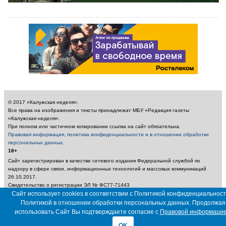
© 2017 «Калужская неделя».
Все права на изображения и тексты принадлежат МБУ «Редакция газеты
«Калужская неделя».
При полном или частичном копировании ссылка на сайт обязательна.
Правовая информация, политика конфиденциальности и в отношении обработки
персональных данных
.
18+
Сайт зарегистрирован в качестве сетевого издания Федеральной службой по
надзору в сфере связи, информационных технологий и массовых коммуникаций
26.10.2017.
Свидетельство о регистрации ЭЛ № ФС77-71443
Учредитель: Муниципальное бюджетное учреждение «Редакция газеты «Калужская
Сайт использует cookies в соответствии с Политикой конфиденциальност
неделя»
Политикой в отношении обработки персональных данных. Продолжая
Главный редактор: Амбарцумян А. Ю. / Электронный адрес редакции:
использовать Сайт Вы подтверждаете согласие с
Правовой информаци
nedelya_kaluga@adm.kaluga.ru / Телефон редакции: 400-424
OK