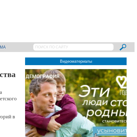
АМА
Видеоматериалы
ства
а
етского
торий в