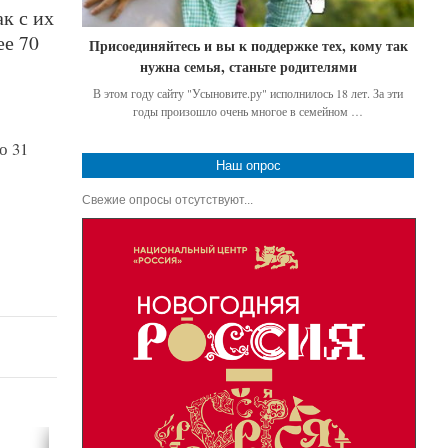
к с их
ее 70
Присоединяйтесь и вы к поддержке тех, кому так
нужна семья, станьте родителями
В этом году сайту "Усыновите.ру" исполнилось 18 лет. За эти
годы произошло очень многое в семейном …
о 31
Наш опрос
Свежие опросы отсутствуют...