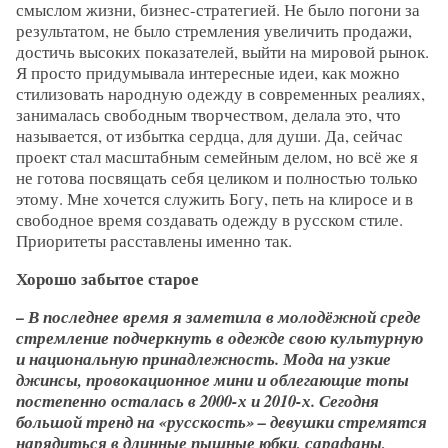
смыслом жизни, бизнес-стратегией. Не было погони за
результатом, не было стремления увеличить продажи,
достичь высоких показателей, выйти на мировой рынок.
Я просто придумывала интересные идеи, как можно
стилизовать народную одежду в современных реалиях,
занималась свободным творчеством, делала это, что
называется, от избытка сердца, для души. Да, сейчас
проект стал масштабным семейным делом, но всё же я
не готова посвящать себя целиком и полностью только
этому. Мне хочется служить Богу, петь на клиросе и в
свободное время создавать одежду в русском стиле.
Приоритеты расставлены именно так.
Хорошо забытое старое
– В последнее время я заметила в молодёжной среде
стремление подчеркнуть в одежде свою культурную
и национальную принадлежность. Мода на узкие
джинсы, провокационное мини и облегающие топы
постепенно осталась в 2000-х и 2010-х. Сегодня
большой тренд на «русскость» – девушки стремятся
нарядиться в длинные пышные юбки, сарафаны,