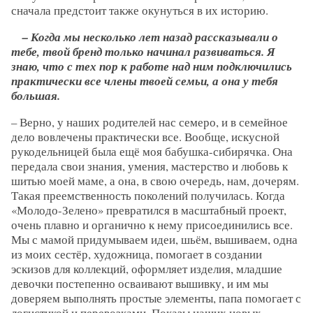
сначала предстоит также окунуться в их историю.
– Когда мы несколько лет назад рассказывали о
тебе, твой бренд только начинал развиваться. Я
знаю, что с тех пор к работе над ним подключились
практически все члены твоей семьи, а она у тебя
большая.
– Верно, у наших родителей нас семеро, и в семейное
дело вовлечены практически все. Вообще, искусной
рукодельницей была ещё моя бабушка-сибирячка. Она
передала свои знания, умения, мастерство и любовь к
шитью моей маме, а она, в свою очередь, нам, дочерям.
Такая преемственность поколений получилась. Когда
«Молодо-Зелено» превратился в масштабный проект,
очень плавно и органично к нему присоединились все.
Мы с мамой придумываем идеи, шьём, вышиваем, одна
из моих сестёр, художница, помогает в создании
эскизов для коллекций, оформляет изделия, младшие
девочки постепенно осваивают вышивку, и им мы
доверяем выполнять простые элементы, папа помогает с
логистикой и перевозками. Показы наших новых