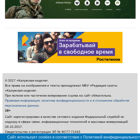
© 2017 «Калужская неделя».
Все права на изображения и тексты принадлежат МБУ «Редакция газеты
«Калужская неделя».
При полном или частичном копировании ссылка на сайт обязательна.
Правовая информация, политика конфиденциальности и в отношении обработки
персональных данных
.
18+
Сайт зарегистрирован в качестве сетевого издания Федеральной службой по
надзору в сфере связи, информационных технологий и массовых коммуникаций
26.10.2017.
Свидетельство о регистрации ЭЛ № ФС77-71443
Сайт использует cookies в соответствии с Политикой конфиденциальност
Учредитель: Муниципальное бюджетное учреждение «Редакция газеты «Калужская