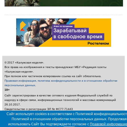
© 2017 «Калужская неделя».
Все права на изображения и тексты принадлежат МБУ «Редакция газеты
«Калужская неделя».
При полном или частичном копировании ссылка на сайт обязательна.
Правовая информация, политика конфиденциальности и в отношении обработки
персональных данных
.
18+
Сайт зарегистрирован в качестве сетевого издания Федеральной службой по
надзору в сфере связи, информационных технологий и массовых коммуникаций
26.10.2017.
Свидетельство о регистрации ЭЛ № ФС77-71443
Сайт использует cookies в соответствии с Политикой конфиденциальност
Учредитель: Муниципальное бюджетное учреждение «Редакция газеты «Калужская
неделя»
Политикой в отношении обработки персональных данных. Продолжая
Главный редактор: Амбарцумян А. Ю. / Электронный адрес редакции:
использовать Сайт Вы подтверждаете согласие с
Правовой информаци