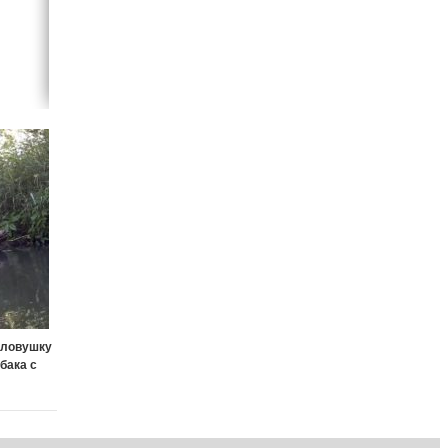
оловушку
бака с