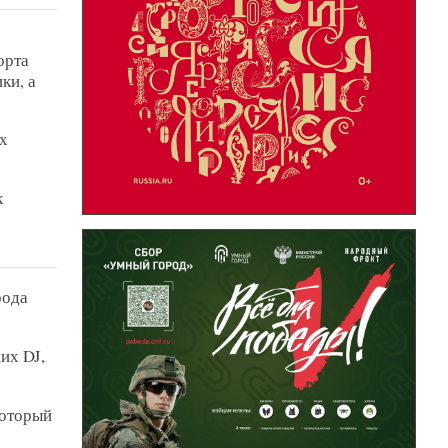
орта
ки, а
х
к
рода
их DJ,
который