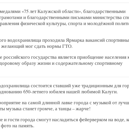
 медалями «75 лет Калужской области», благодарственными
грамотами и благодарственными письмами министерства сп
равления физической культуры, спорта и молодёжной полити
кого водохранилища проходила Ярмарка вакансий спортивны
й желающий мог сдать нормы ГТО.
е российского государства является приобщение населения 
здоровому образу жизни и содержательному спортивному
 водохранилища состоится ставший уже традиционным для го
азднованию 650-летнего юбилея нашей любимой Калуги.
приятие на самой длинной лавке города с музыкой от лучш
ы музыка станет громче, а танцы – жарче!
е и гости города смогут насладиться фейерверком на воде, 
 фото на память.