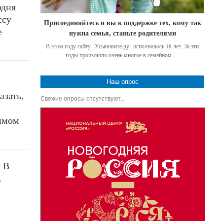
одня
ссу
Присоединяйтесь и вы к поддержке тех, кому так
е
нужна семья, станьте родителями
В этом году сайту "Усыновите.ру" исполнилось 18 лет. За эти
годы произошло очень многое в семейном …
Наш опрос
зать,
Свежие опросы отсутствуют...
бимом
. В
.