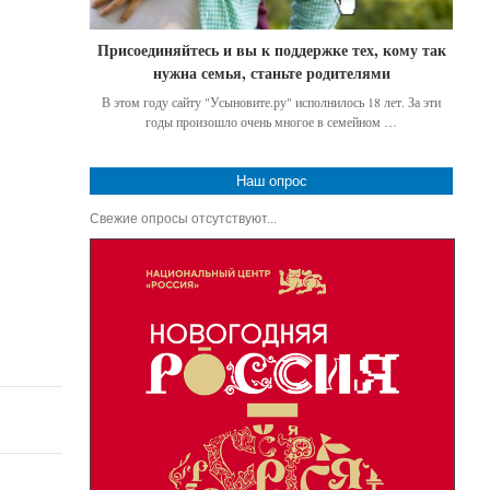
Присоединяйтесь и вы к поддержке тех, кому так
нужна семья, станьте родителями
В этом году сайту "Усыновите.ру" исполнилось 18 лет. За эти
годы произошло очень многое в семейном …
Наш опрос
Свежие опросы отсутствуют...