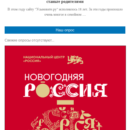
станьте родителями
В этом году сайту "Усыновите.ру" исполнилось 18 лет. За эти годы произошло
очень многое в семейном …
Наш опрос
Свежие опросы отсутствуют...