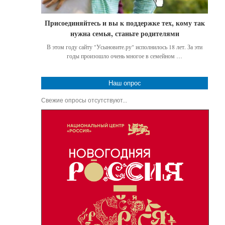
Присоединяйтесь и вы к поддержке тех, кому так
нужна семья, станьте родителями
В этом году сайту "Усыновите.ру" исполнилось 18 лет. За эти
годы произошло очень многое в семейном …
Наш опрос
Свежие опросы отсутствуют...