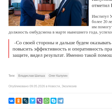
отметил 
Институт У
более 20 л
им помогут
должность омбудсмена в марте нынешнего года, успехо
-Со своей стороны и дальше будем оказывать
повысить эффективность и оперативность пра
защите, видел результат. Именно такой помо
Теги:
Владислав Шапша
Олег Калугин
Опубликовано
09.05.2026
в
Новости
,
Эксклюзив