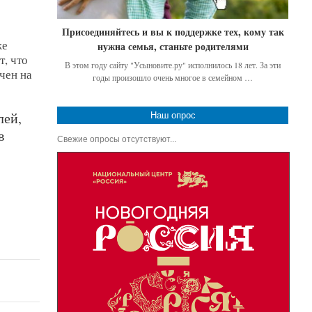
Присоединяйтесь и вы к поддержке тех, кому так
же
нужна семья, станьте родителями
т, что
В этом году сайту "Усыновите.ру" исполнилось 18 лет. За эти
чен на
годы произошло очень многое в семейном …
лей,
Наш опрос
в
Свежие опросы отсутствуют...