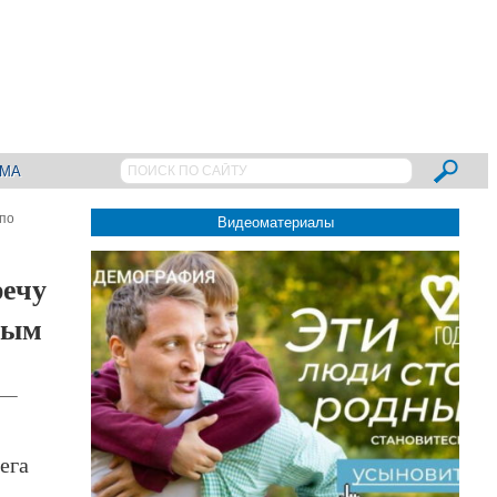
АМА
по
Видеоматериалы
речу
ным
х —
ега