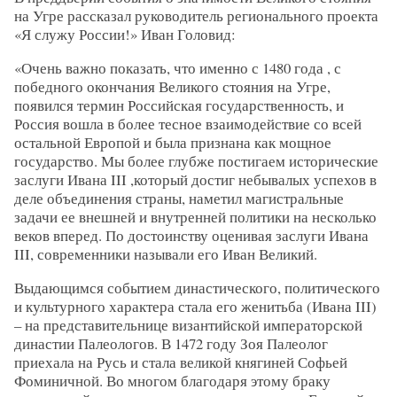
на Угре рассказал руководитель регионального проекта
«Я служу России!» Иван Головид:
«Очень важно показать, что именно с 1480 года , с
победного окончания Великого стояния на Угре,
появился термин Российская государственность, и
Россия вошла в более тесное взаимодействие со всей
остальной Европой и была признана как мощное
государство. Мы более глубже постигаем исторические
заслуги Ивана III ,который достиг небывалых успехов в
деле объединения страны, наметил магистральные
задачи ее внешней и внутренней политики на несколько
веков вперед. По достоинству оценивая заслуги Ивана
III, современники называли его Иван Великий.
Выдающимся событием династического, политического
и культурного характера стала его женитьба (Ивана III)
– на представительнице византийской императорской
династии Палеологов. В 1472 году Зоя Палеолог
приехала на Русь и стала великой княгиней Софьей
Фоминичной. Во многом благодаря этому браку