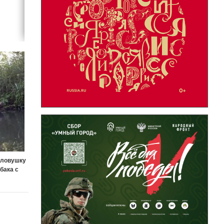
оловушку
бака с