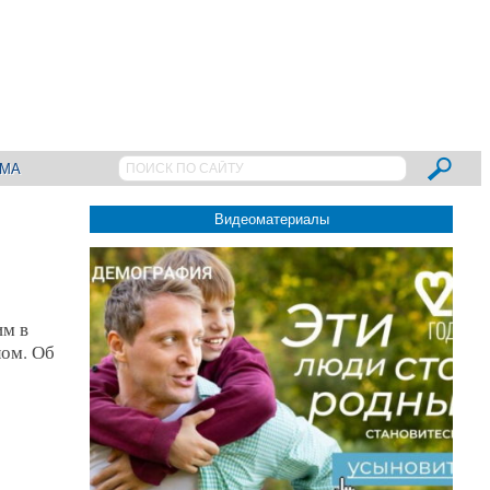
АМА
Видеоматериалы
им в
лом. Об