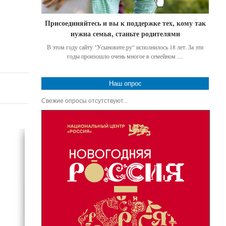
Присоединяйтесь и вы к поддержке тех, кому так
нужна семья, станьте родителями
В этом году сайту "Усыновите.ру" исполнилось 18 лет. За эти
годы произошло очень многое в семейном …
Наш опрос
Свежие опросы отсутствуют...