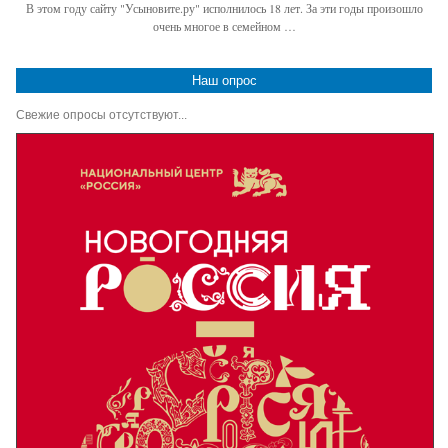
В этом году сайту "Усыновите.ру" исполнилось 18 лет. За эти годы произошло
очень многое в семейном …
Наш опрос
Свежие опросы отсутствуют...