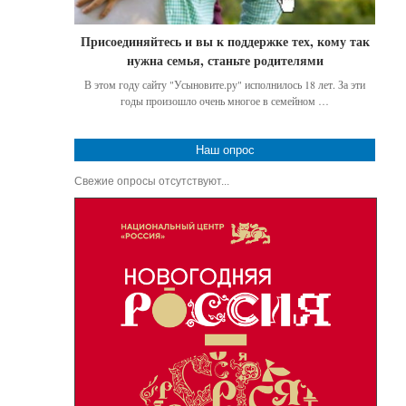
Присоединяйтесь и вы к поддержке тех, кому так
нужна семья, станьте родителями
В этом году сайту "Усыновите.ру" исполнилось 18 лет. За эти
годы произошло очень многое в семейном …
Наш опрос
Свежие опросы отсутствуют...