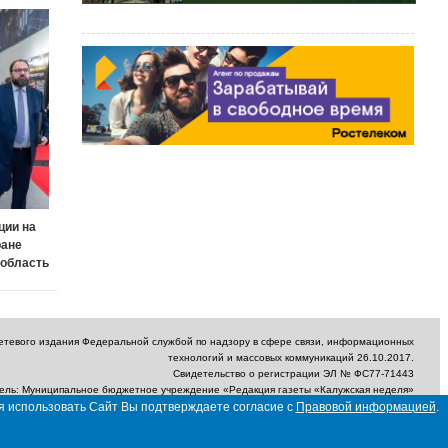
ции на
ране
 область
сетевого издания Федеральной службой по надзору в сфере связи, информационных
технологий и массовых коммуникаций 26.10.2017.
Свидетельство о регистрации ЭЛ № ФС77-71443
ель: Муниципальное бюджетное учреждение «Редакция газеты «Калужская неделя»
я использовать Сайт Вы подтверждаете согласие с
Правовой информацией
.
ектронный адрес редакции: nedelya_kaluga@adm.kaluga.ru / Телефон редакции: 400-
424