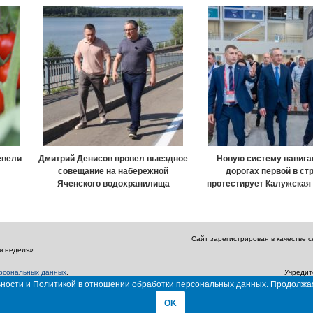
евели
Дмитрий Денисов провел выездное
Новую систему навига
совещание на набережной
дорогах первой в ст
Яченского водохранилища
протестирует Калужская
Сайт зарегистрирован в качестве 
я неделя».
ерсональных данных
.
Учредит
льности и Политикой в отношении обработки персональных данных. Продолжа
Главный редактор: Амбарцумян А. Ю. / Эл
OK