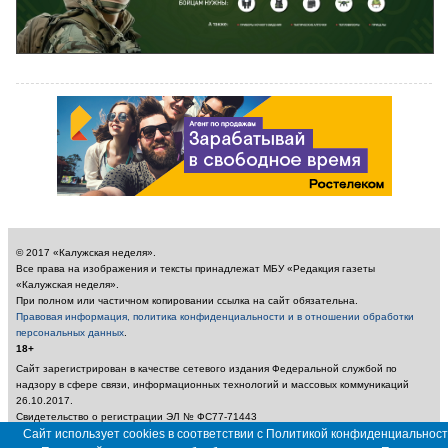
© 2017 «Калужская неделя».
Все права на изображения и тексты принадлежат МБУ «Редакция газеты
«Калужская неделя».
При полном или частичном копировании ссылка на сайт обязательна.
Правовая информация, политика конфиденциальности и в отношении обработки
персональных данных
.
18+
Сайт зарегистрирован в качестве сетевого издания Федеральной службой по
надзору в сфере связи, информационных технологий и массовых коммуникаций
26.10.2017.
Свидетельство о регистрации ЭЛ № ФС77-71443
Учредитель: Муниципальное бюджетное учреждение «Редакция газеты «Калужская
Сайт использует cookies в соответствии с Политикой конфиденциальност