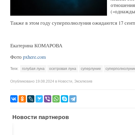
отношения 
(«однажды 
Также в этом году суперполнолуния ожидаются 17 сентяб
Екатерина КОМАРОВА
Фото
pxhere.com
Теги:
голубая луна
осетровая луна
суперлуние
суперполнолуни
Опубликовано
19.08.2024
в
Новости
,
Эксклюзив
Новости партнеров