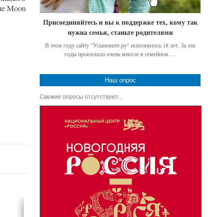
ue Moon
Присоединяйтесь и вы к поддержке тех, кому так
нужна семья, станьте родителями
В этом году сайту "Усыновите.ру" исполнилось 18 лет. За эти
годы произошло очень многое в семейном …
Наш опрос
Свежие опросы отсутствуют...