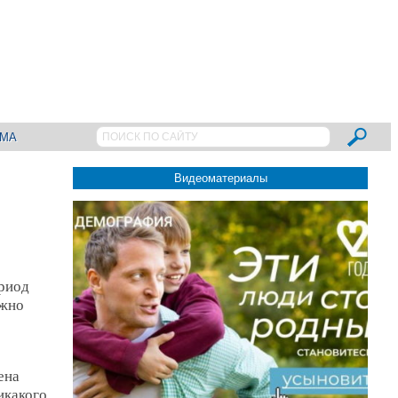
АМА
Видеоматериалы
ериод
ожно
ена
икакого