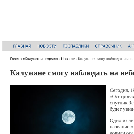
ГЛАВНАЯ
НОВОСТИ
ГОСПАБЛИКИ
СПРАВОЧНИК
АН
Газета «Калужская неделя»
/
Новости
/
Калужане смогу наблюдать на н
Калужане смогу наблюдать на неб
Сегодня, 1
«Осетровая
спутник Зе
будет увид
Одно из а
название о
ловили осе