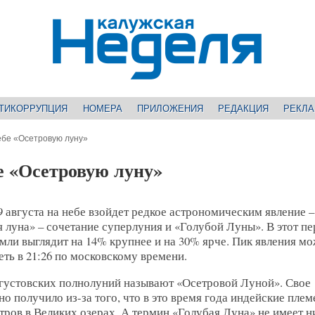
ТИКОРРУПЦИЯ
НОМЕРА
ПРИЛОЖЕНИЯ
РЕДАКЦИЯ
РЕКЛ
ебе «Осетровую луну»
е «Осетровую луну»
9 августа на небе взойдет редкое астрономическим явление –
 луна» – сочетание суперлуния и «Голубой Луны». В этот п
мли выглядит на 14% крупнее и на 30% ярче. Пик явления м
еть в 21:26 по московскому времени.
вгустовских полнолуний называют «Осетровой Луной». Свое
но получило из-за того, что в это время года индейские плем
тров в Великих озерах. А термин «Голубая Луна» не имеет н