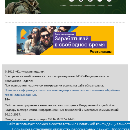
© 2017 «Калужская неделя».
Все права на изображения и тексты принадлежат МБУ «Редакция газеты
«Калужская неделя».
При полном или частичном копировании ссылка на сайт обязательна.
Правовая информация, политика конфиденциальности и в отношении обработки
персональных данных
.
18+
Сайт зарегистрирован в качестве сетевого издания Федеральной службой по
надзору в сфере связи, информационных технологий и массовых коммуникаций
26.10.2017.
Свидетельство о регистрации ЭЛ № ФС77-71443
Учредитель: Муниципальное бюджетное учреждение «Редакция газеты «Калужская
Сайт использует cookies в соответствии с Политикой конфиденциальност
неделя»
Политикой в отношении обработки персональных данных. Продолжая