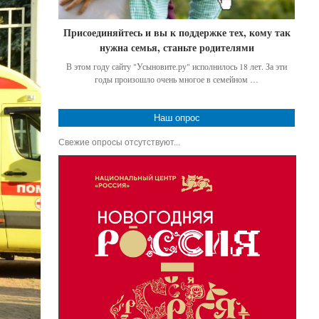
Присоединяйтесь и вы к поддержке тех, кому так
нужна семья, станьте родителями
В этом году сайту "Усыновите.ру" исполнилось 18 лет. За эти
годы произошло очень многое в семейном …
Наш опрос
Свежие опросы отсутствуют...