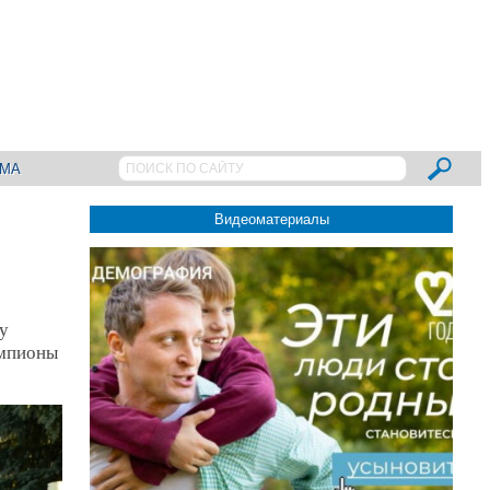
АМА
Видеоматериалы
у
емпионы