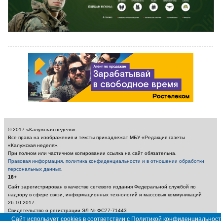
© 2017 «Калужская неделя».
Все права на изображения и тексты принадлежат МБУ «Редакция газеты
«Калужская неделя».
При полном или частичном копировании ссылка на сайт обязательна.
Правовая информация, политика конфиденциальности и в отношении обработки
персональных данных
.
18+
Сайт зарегистрирован в качестве сетевого издания Федеральной службой по
надзору в сфере связи, информационных технологий и массовых коммуникаций
26.10.2017.
Свидетельство о регистрации ЭЛ № ФС77-71443
Сайт использует cookies в соответствии с Политикой конфиденциальност
Учредитель: Муниципальное бюджетное учреждение «Редакция газеты «Калужская