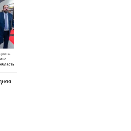
ции на
ране
 область
дняя