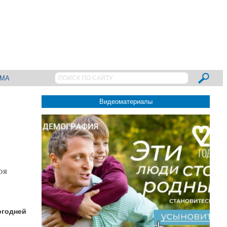
АМА
Видеоматериалы
оя
огодней